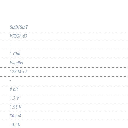
SMD/SMT
VFBGA-67
-
1 Gbit
Parallel
128 M x 8
-
8 bit
1.7 V
1.95 V
30 mA
- 40 C