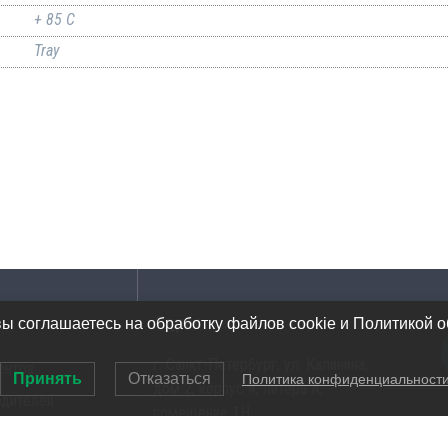
+ 85 C
Tray
Адрес
вы соглашаетесь на обработку файлов cookie и Политикой 
г. Санкт-Петербург, ул. Калинина,
ентов
Принять
Отказаться
Политика конфиденциальност
дом 2, корпус 4, литера А,
одителей
помещение 1Н
ов инструментов