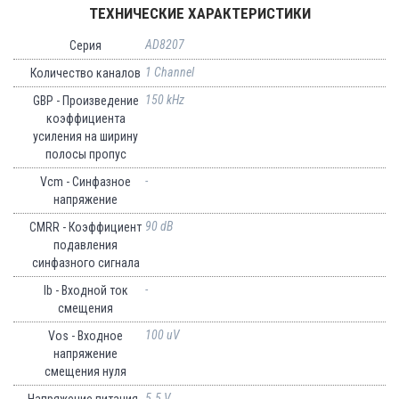
ТЕХНИЧЕСКИЕ ХАРАКТЕРИСТИКИ
AD8207
Серия
1 Channel
Количество каналов
150 kHz
GBP - Произведение
коэффициента
усиления на ширину
полосы пропус
-
Vcm - Синфазное
напряжение
90 dB
CMRR - Коэффициент
подавления
синфазного сигнала
-
Ib - Входной ток
смещения
100 uV
Vos - Входное
напряжение
смещения нуля
5.5 V
Напряжение питания -