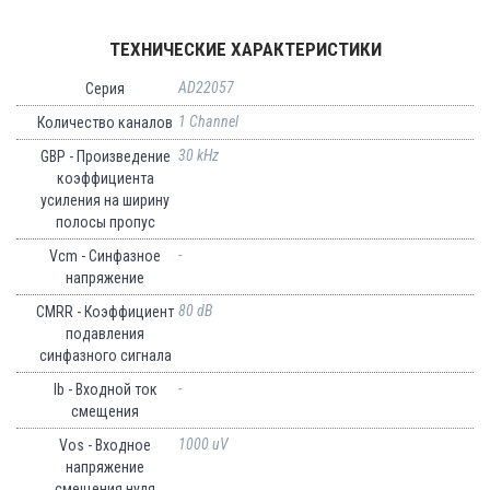
ТЕХНИЧЕСКИЕ ХАРАКТЕРИСТИКИ
AD22057
Серия
1 Channel
Количество каналов
30 kHz
GBP - Произведение
коэффициента
усиления на ширину
полосы пропус
-
Vcm - Синфазное
напряжение
80 dB
CMRR - Коэффициент
подавления
синфазного сигнала
-
Ib - Входной ток
смещения
1000 uV
Vos - Входное
напряжение
смещения нуля