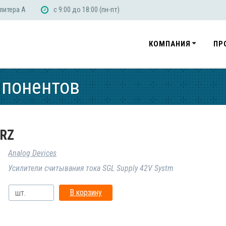
 литера А
с 9:00 до 18:00 (пн-пт)
КОМПАНИЯ
ПР
мпонентов
RZ
Analog Devices
Усилители считывания тока SGL Supply 42V Systm
В корзину