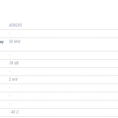
AD8205
-
50 kHz
ну
-
78 dB
а
-
2 mV
-
-
-
- 40 C