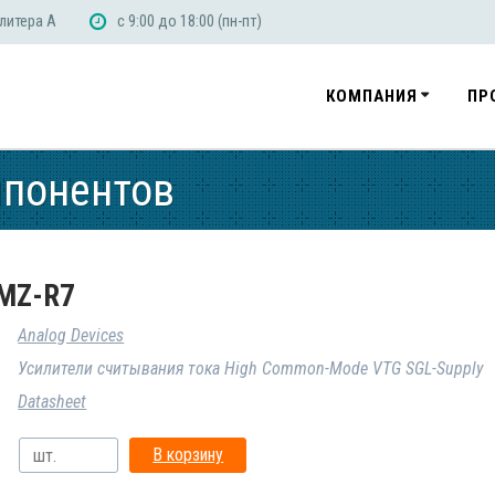
 литера А
с 9:00 до 18:00 (пн-пт)
КОМПАНИЯ
ПР
мпонентов
MZ-R7
Analog Devices
Усилители считывания тока High Common-Mode VTG SGL-Supply
Datasheet
В корзину