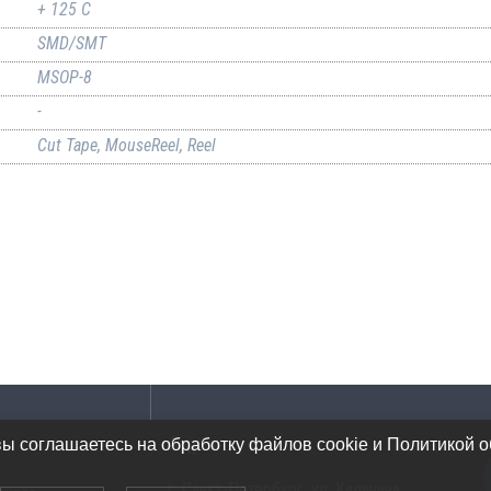
+ 125 C
SMD/SMT
MSOP-8
-
Cut Tape, MouseReel, Reel
Адрес
вы соглашаетесь на обработку файлов cookie и Политикой 
г. Санкт-Петербург, ул. Калинина,