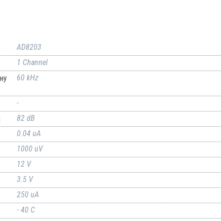
AD8203
1 Channel
60 kHz
ну
-
82 dB
а
0.04 uA
1000 uV
12 V
3.5 V
250 uA
- 40 C