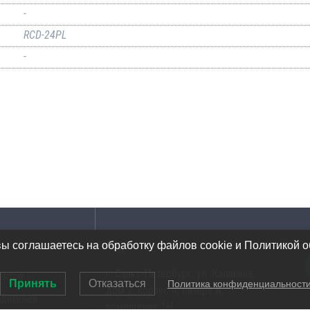
-
RCD-24PL
-
Адрес
вы соглашаетесь на обработку файлов cookie и Политикой 
г. Санкт-Петербург, ул. Калинина,
ентов
Принять
Отказаться
Политика конфиденциальност
дом 2, корпус 4, литера А,
одителей
помещение 1Н