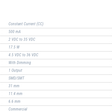
Constant Current (CC)
500 mA
2 VDC to 35 VDC
17.5 W
4.5 VDC to 36 VDC
With Dimming
1 Output
SMD/SMT
31 mm
11.4 mm
6.6 mm
Commercial