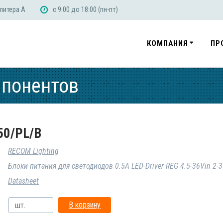
 литера А
с 9:00 до 18:00 (пн-пт)
КОМПАНИЯ
ПР
мпонентов
50/PL/B
RECOM Lighting
Блоки питания для светодиодов 0.5A LED-Driver REG 4.5-36Vin 2-
Datasheet
В корзину