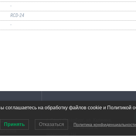
-
RCD-24
-
Адрес
вы соглашаетесь на обработку файлов cookie и Политикой 
г. Санкт-Петербург, ул. Калинина,
ентов
Принять
Отказаться
Политика конфиденциальност
дом 2, корпус 4, литера А,
одителей
помещение 1Н