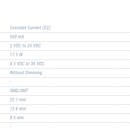
Constant Current (CC)
500 mA
2 VDC to 35 VDC
17.5 W
4.5 VDC to 36 VDC
Without Dimming
-
SMD/SMT
22.1 mm
12.6 mm
8.5 mm
-