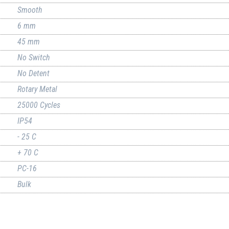
Smooth
6 mm
45 mm
No Switch
No Detent
Rotary Metal
25000 Cycles
IP54
- 25 C
+ 70 C
PC-16
Bulk