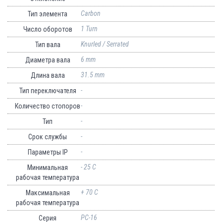
Carbon
Тип элемента
1 Turn
Число оборотов
Knurled / Serrated
Тип вала
6 mm
Диаметра вала
31.5 mm
Длина вала
-
Тип переключателя
-
Количество стопоров
-
Тип
-
Срок службы
-
Параметры IP
- 25 C
Минимальная
рабочая температура
+ 70 C
Максимальная
рабочая температура
PC-16
Серия