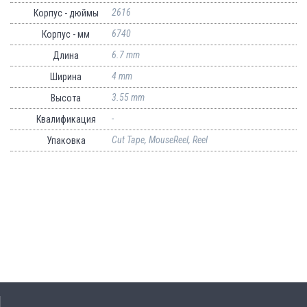
2616
Корпус - дюймы
6740
Корпус - мм
6.7 mm
Длина
4 mm
Ширина
3.55 mm
Высота
-
Квалификация
Cut Tape, MouseReel, Reel
Упаковка