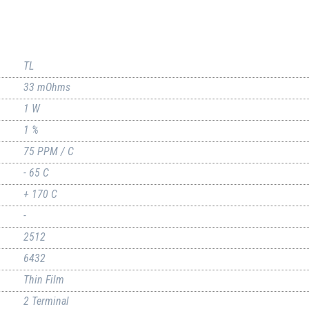
TL
33 mOhms
1 W
1 %
75 PPM / C
- 65 C
+ 170 C
-
2512
6432
Thin Film
2 Terminal