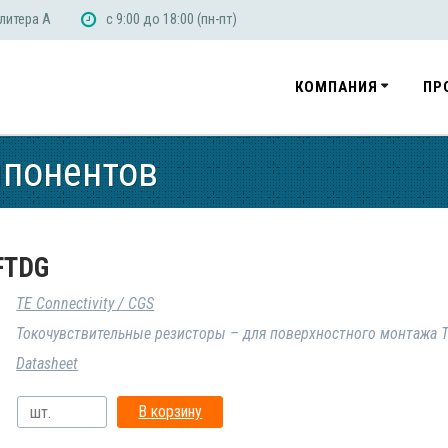
 литера А
с 9:00 до 18:00 (пн-пт)
КОМПАНИЯ
ПР
мпонентов
FTDG
TE Connectivity / CGS
Токочувствительные резисторы – для поверхностного монтажа T
Datasheet
В корзину