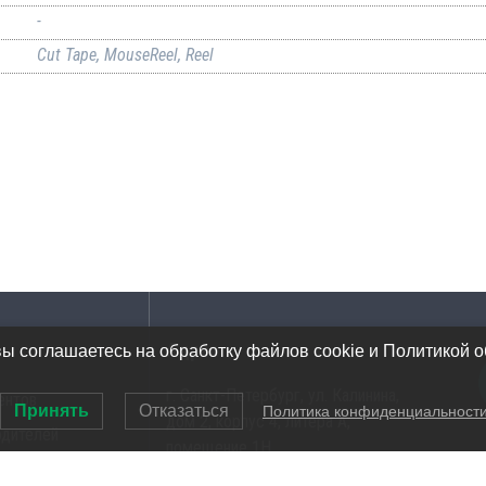
-
Cut Tape, MouseReel, Reel
Адрес
вы соглашаетесь на обработку файлов cookie и Политикой 
г. Санкт-Петербург, ул. Калинина,
ентов
Принять
Отказаться
Политика конфиденциальност
дом 2, корпус 4, литера А,
одителей
помещение 1Н
ов инструментов