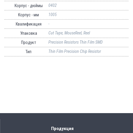
0402
Корпус - дюймы
1005
Корпус - мм
-
Квалификация
Cut Tape, MouseReel, Reel
Упаковка
Precision Resistors Thin Film SMD
Продукт
Thin Film Precision Chip Resistor
Тип
Продукция