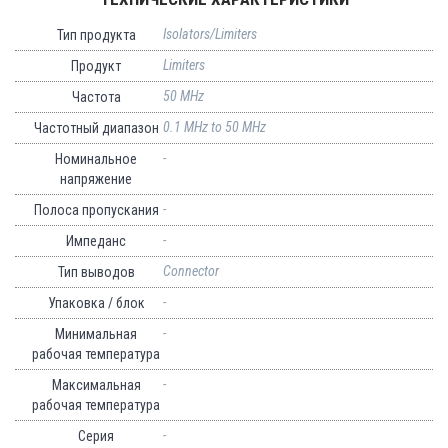
Isolators/Limiters
Тип продукта
Limiters
Продукт
50 MHz
Частота
0.1 MHz to 50 MHz
Частотный диапазон
-
Номинальное
напряжение
-
Полоса пропускания
-
Импеданс
Connector
Тип выводов
-
Упаковка / блок
-
Минимальная
рабочая температура
-
Максимальная
рабочая температура
-
Серия