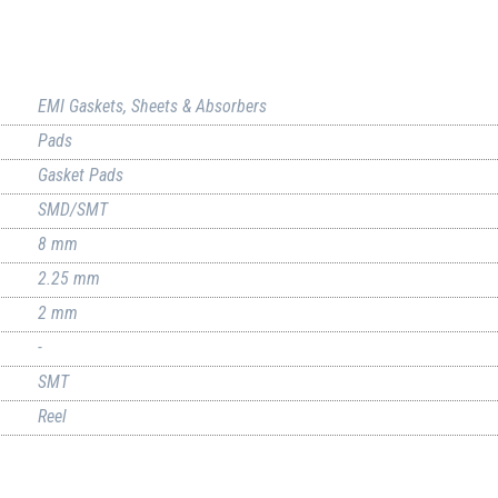
EMI Gaskets, Sheets & Absorbers
Pads
Gasket Pads
SMD/SMT
8 mm
2.25 mm
2 mm
-
SMT
Reel