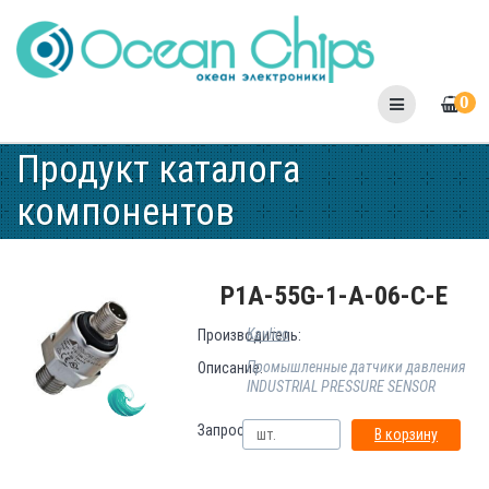
Skip
to
content
0
Продукт каталога
компонентов
P1A-55G-1-A-06-C-E
Kavlico
Производитель:
Промышленные датчики давления
Описание:
INDUSTRIAL PRESSURE SENSOR
Запрос:
В корзину