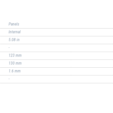
Panels
Internal
5.08 in
-
123 mm
130 mm
1.6 mm
-