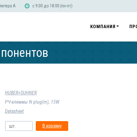
 литера А
с 9:00 до 18:00 (пн-пт)
КОМПАНИЯ
ПР
мпонентов
HUBER+SUHNER
РЧ-клеммы N plug(m), 15W
Datasheet
В корзину