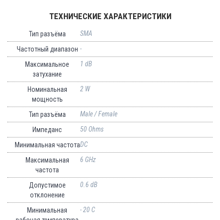
ТЕХНИЧЕСКИЕ ХАРАКТЕРИСТИКИ
SMA
Тип разъёма
-
Частотный диапазон
1 dB
Максимальное
затухание
2 W
Номинальная
мощность
Male / Female
Тип разъёма
50 Ohms
Импеданс
DC
Минимальная частота
6 GHz
Максимальная
частота
0.6 dB
Допустимое
отклонение
- 20 C
Минимальная
рабочая температура