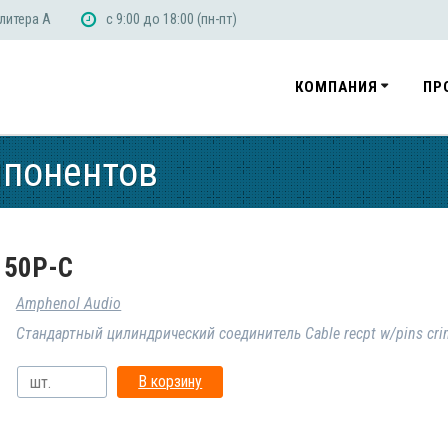
 литера А
с 9:00 до 18:00 (пн-пт)
КОМПАНИЯ
ПР
мпонентов
150P-C
Amphenol Audio
Стандартный цилиндрический соединитель Cable recpt w/pins cr
В корзину