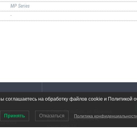
MP Series
-
Адрес
вы соглашаетесь на обработку файлов cookie и Политикой 
г. Санкт-Петербург, ул. Калинина,
ентов
Принять
Отказаться
Политика конфиденциальност
дом 2, корпус 4, литера А,
одителей
помещение 1Н
ов инструментов