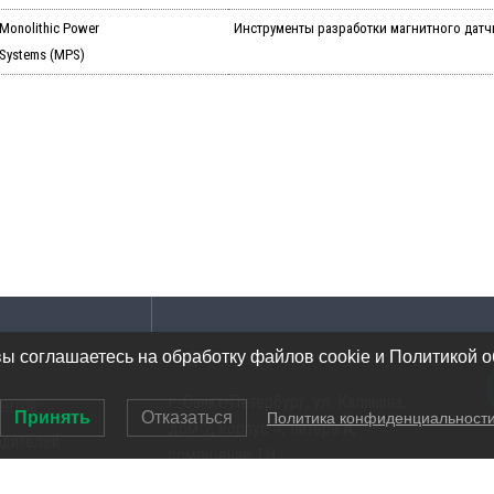
Monolithic Power
Инструменты разработки магнитного датчи
Systems (MPS)
Адрес
вы соглашаетесь на обработку файлов cookie и Политикой 
г. Санкт-Петербург, ул. Калинина,
ентов
Принять
Отказаться
Политика конфиденциальност
дом 2, корпус 4, литера А,
одителей
помещение 1Н
ов инструментов