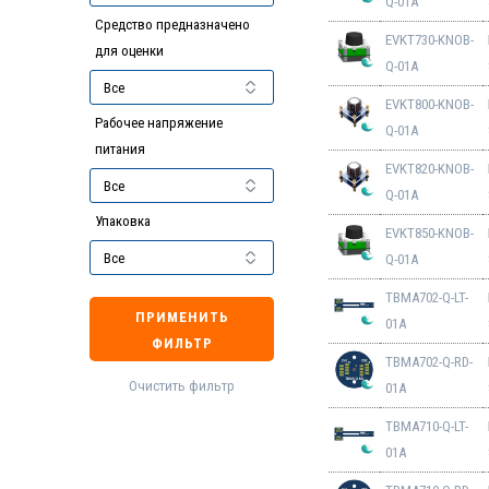
Q-01A
Средство предназначено
EVKT730-KNOB-
для оценки
Q-01A
EVKT800-KNOB-
Рабочее напряжение
Q-01A
питания
EVKT820-KNOB-
Q-01A
Упаковка
EVKT850-KNOB-
Q-01A
TBMA702-Q-LT-
ПРИМЕНИТЬ
01A
ФИЛЬТР
TBMA702-Q-RD-
Очистить фильтр
01A
TBMA710-Q-LT-
01A