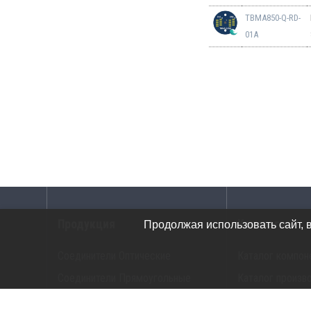
TBMA850-Q-RD-
01A
Продукция
Каталоги
Продолжая использовать сайт, 
Соединители Оптические
Каталог компон
Соединители Прямоугольные
Каталог произв
Соединители G-Серия
Каталог прибор