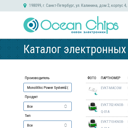
Skip
198099, г. Санкт-Петербург, ул. Калинина, дом 2, корпус 4,
to
content
Каталог электронных
Производитель
ФОТО
ПАРТНОМЕР
EVKT-MACOM
Продукт
EVKT702-KNOB-
Q-01A
Тип
EVKT710-KNOB-