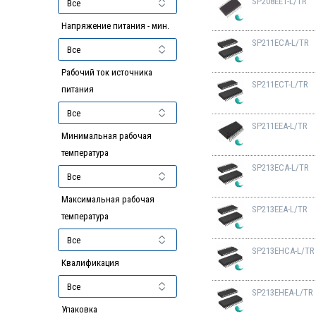
SP208EET-L/TR
Напряжение питания - мин.
SP211ECA-L/TR
Рабочий ток источника
SP211ECT-L/TR
питания
SP211EEA-L/TR
Минимальная рабочая
температура
SP213ECA-L/TR
Максимальная рабочая
SP213EEA-L/TR
температура
SP213EHCA-L/TR
Квалификация
SP213EHEA-L/TR
Упаковка