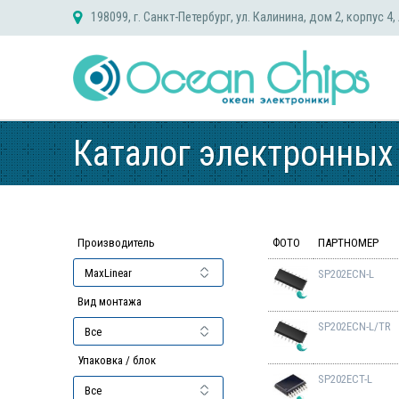
Skip
198099, г. Санкт-Петербург, ул. Калинина, дом 2, корпус 4,
to
content
Каталог электронных
Производитель
ФОТО
ПАРТНОМЕР
SP202ECN-L
Вид монтажа
SP202ECN-L/TR
Упаковка / блок
SP202ECT-L