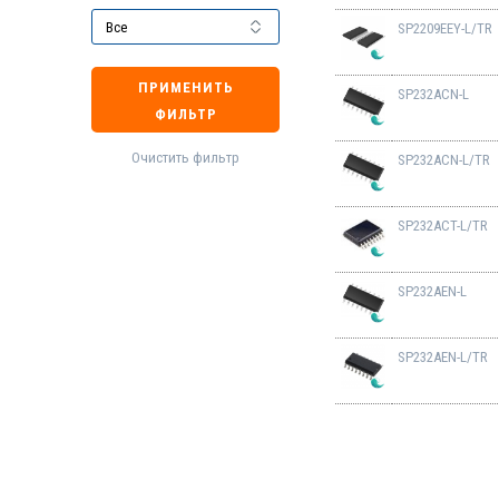
SP2209EEY-L/TR
ПРИМЕНИТЬ
SP232ACN-L
ФИЛЬТР
Очистить фильтр
SP232ACN-L/TR
SP232ACT-L/TR
SP232AEN-L
SP232AEN-L/TR