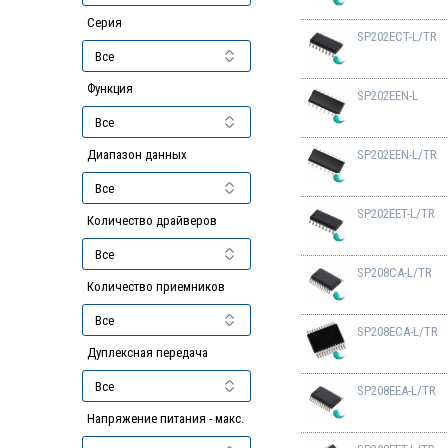
Серия
SP202ECT-L/TR
Функция
SP202EEN-L
Диапазон данных
SP202EEN-L/TR
SP202EET-L/TR
Количество драйверов
SP208CA-L/TR
Количество приемников
SP208ECA-L/TR
Дуплексная передача
SP208EEA-L/TR
Напряжение питания - макс.