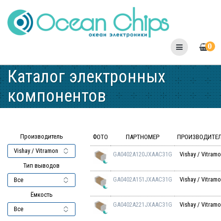
Skip
to
content
0
Каталог электронных
компонентов
Производитель
ФОТО
ПАРТНОМЕР
ПРОИЗВОДИТЕ
GA0402A120JXAAC31G
Vishay / Vitram
Тип выводов
GA0402A151JXAAC31G
Vishay / Vitram
Ёмкость
GA0402A221JXAAC31G
Vishay / Vitram