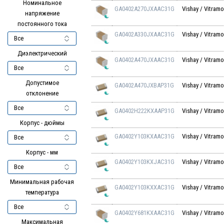
Номинальное
GA0402A270JXAAC31G
Vishay / Vitram
напряжение
постоянного тока
GA0402A330JXAAC31G
Vishay / Vitram
Диэлектрический
GA0402A470JXAAC31G
Vishay / Vitram
Допустимое
GA0402A470JXBAP31G
Vishay / Vitram
отклонение
GA0402H222KXAAP31G
Vishay / Vitram
Корпус - дюймы
GA0402Y103KXAAC31G
Vishay / Vitram
Корпус - мм
GA0402Y103KXJAC31G
Vishay / Vitram
Минимальная рабочая
GA0402Y103KXXAC31G
Vishay / Vitram
температура
GA0402Y681KXAAC31G
Vishay / Vitram
Максимальная