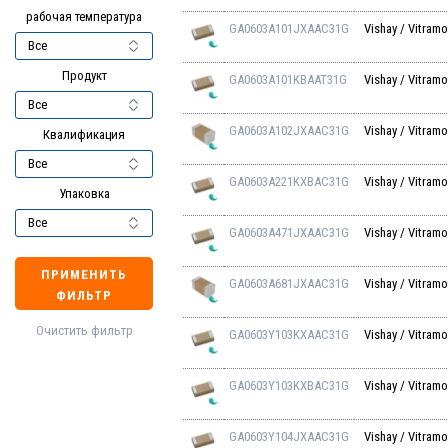
рабочая температура
GA0603A101JXAAC31G
Vishay / Vitram
Продукт
GA0603A101KBAAT31G
Vishay / Vitram
GA0603A102JXAAC31G
Vishay / Vitram
Квалификация
GA0603A221KXBAC31G
Vishay / Vitram
Упаковка
GA0603A471JXAAC31G
Vishay / Vitram
ПРИМЕНИТЬ
GA0603A681JXAAC31G
Vishay / Vitram
ФИЛЬТР
Очистить фильтр
GA0603Y103KXAAC31G
Vishay / Vitram
GA0603Y103KXBAC31G
Vishay / Vitram
GA0603Y104JXAAC31G
Vishay / Vitram