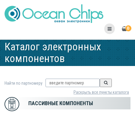
Skip
to
content
0
Каталог электронных
компонентов
Найти по партномеру
Раскрыть все пункты каталога
ПАССИВНЫЕ КОМПОНЕНТЫ