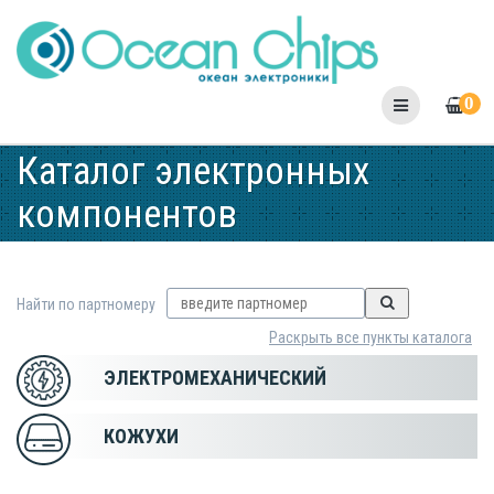
Skip
to
content
0
Каталог электронных
компонентов
Найти по партномеру
Раскрыть все пункты каталога
ЭЛЕКТРОМЕХАНИЧЕСКИЙ
КОЖУХИ