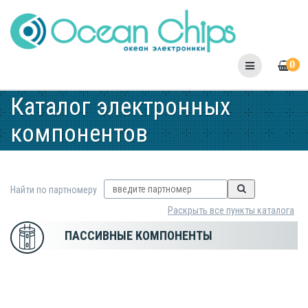
Skip
to
content
0
Каталог электронных
компонентов
Найти по партномеру
Раскрыть все пункты каталога
ПАССИВНЫЕ КОМПОНЕНТЫ