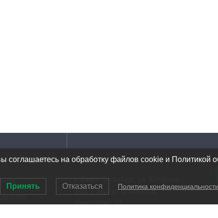
Адрес
вы соглашаетесь на обработку файлов cookie и Политикой 
г. Санкт-Петербург, ул. Калинина,
ентов
Принять
Отказаться
Политика конфиденциальност
дом 2, корпус 4, литера А,
одителей
помещение 1Н
ов инструментов