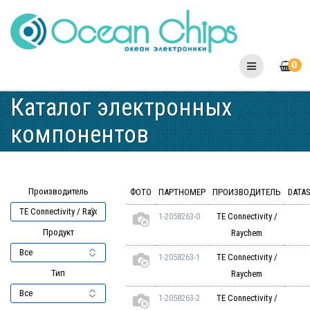
Skip
to
content
0
Каталог электронных
компонентов
Производитель
ФОТО
ПАРТНОМЕР
ПРОИЗВОДИТЕЛЬ
DATA
1-2058263-0
TE Connectivity /
Продукт
Raychem
1-2058263-1
TE Connectivity /
Тип
Raychem
1-2058263-2
TE Connectivity /