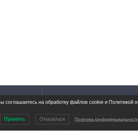
Адрес
вы соглашаетесь на обработку файлов cookie и Политикой 
г. Санкт-Петербург, ул. Калинина,
ентов
Принять
Отказаться
Политика конфиденциальност
дом 2, корпус 4, литера А,
одителей
помещение 1Н
ов инструментов