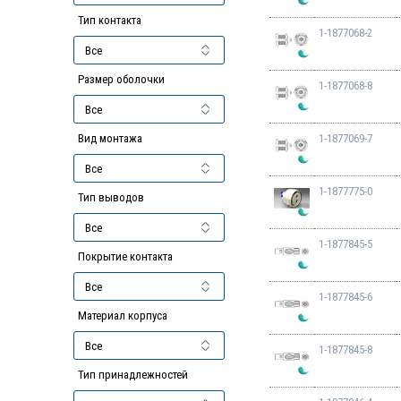
Тип контакта
1-1877068-2
Размер оболочки
1-1877068-8
Вид монтажа
1-1877069-7
1-1877775-0
Тип выводов
1-1877845-5
Покрытие контакта
1-1877845-6
Материал корпуса
1-1877845-8
Тип принадлежностей