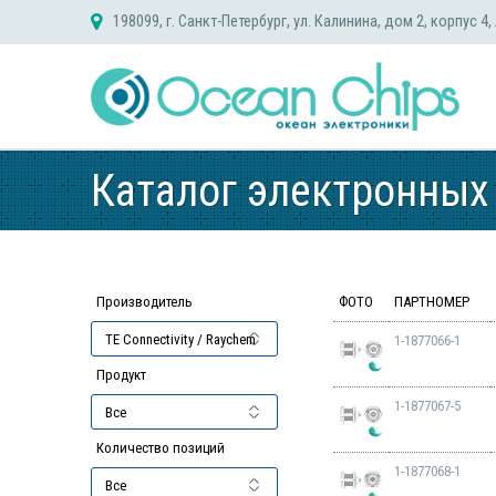
Skip
198099, г. Санкт-Петербург, ул. Калинина, дом 2, корпус 4,
to
content
Каталог электронных
Производитель
ФОТО
ПАРТНОМЕР
1-1877066-1
Продукт
1-1877067-5
Количество позиций
1-1877068-1