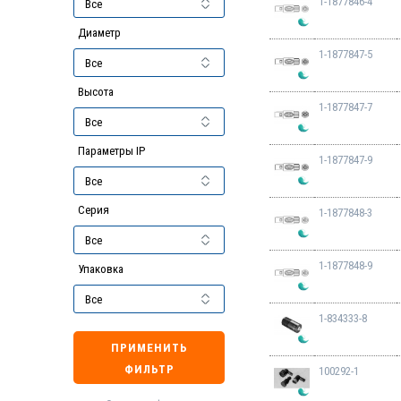
1-1877846-4
Диаметр
1-1877847-5
Высота
1-1877847-7
Параметры IP
1-1877847-9
Серия
1-1877848-3
1-1877848-9
Упаковка
1-834333-8
ПРИМЕНИТЬ
ФИЛЬТР
100292-1