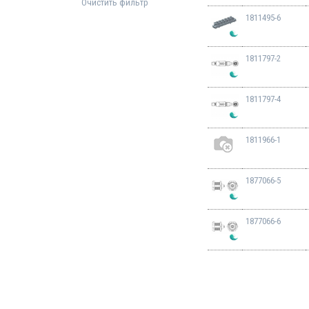
Очистить фильтр
1811495-6
1811797-2
1811797-4
1811966-1
1877066-5
1877066-6